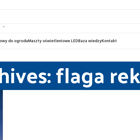
gowy do ogrodu
Maszty oświetleniowe LED
Baza wiedzy
Kontakt
hives: flaga r