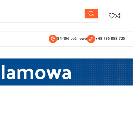
84-106 Leśniewo
+48 736 858 725
eklamowa