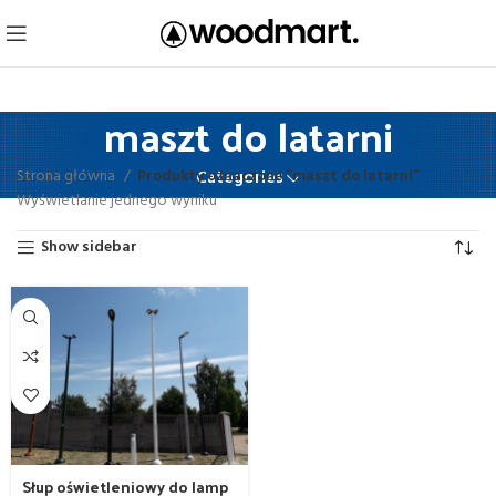
maszt do latarni
Strona główna
Produkty oznaczone “maszt do latarni”
Categories
Wyświetlanie jednego wyniku
Show sidebar
Słup oświetleniowy do lamp