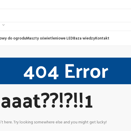
gowy do ogrodu
Maszty oświetleniowe LED
Baza wiedzy
Kontakt
404 Error
aat??!?!!1
n’t here. Try looking somewhere else and you might get lucky!