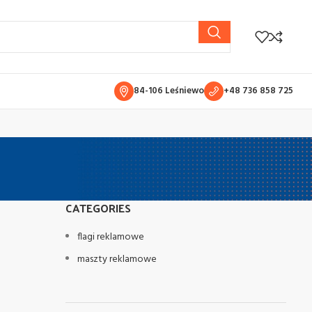
84-106 Leśniewo
+48 736 858 725
CATEGORIES
flagi reklamowe
maszty reklamowe