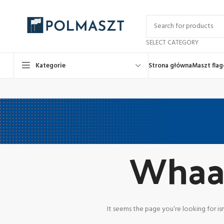
SELECT CATEGORY
Kategorie
Strona główna
Maszt fla
Whaaa
It seems the page you’re looking for is